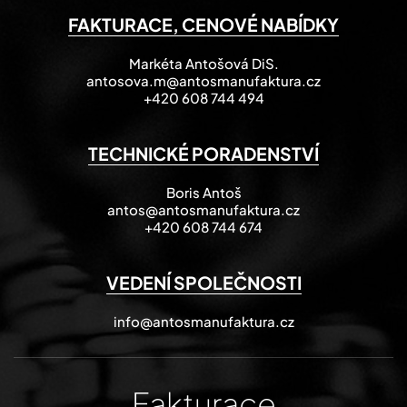
FAKTURACE, CENOVÉ NABÍDKY
Markéta Antošová DiS.
antosova.m@antosmanufaktura.cz
+420 608 744 494
TECHNICKÉ PORADENSTVÍ
Boris Antoš
antos@antosmanufaktura.cz
+420 608 744 674
VEDENÍ SPOLEČNOSTI
info@antosmanufaktura.cz
Fakturace