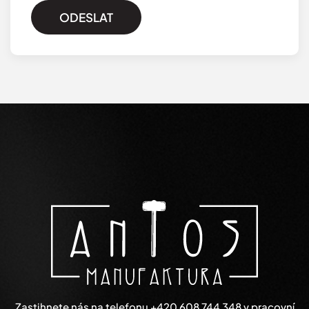
ODESLAT
Zastihnete nás na telefonu
+420 608 744 348
v pracovní