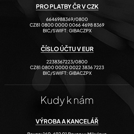
PRO PLATBY ČR V CZK
6646988369/0800
CZ81 0800 0000 0066 4698 8369
BIC/SWIFT: GIBACZPX
ČÍSLO ÚČTU V EUR
2238367223/0800
CZ81 0800 0000 0022 3836 7223
BIC/SWIFT: GIBACZPX
Kudy k nám
VÝROBA A KANCELÁŘ
Bavory 160, 692 01 Bavory u Mikulova