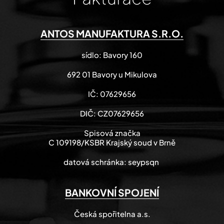
ANTOS MANUFAKTURA S.R.O.
sídlo: Bavory 160
692 01 Bavory u Mikulova
IČ: 07629656
DIČ: CZ07629656
Spisová značka
C 109198/KSBR Krajský soud v Brně
datová schránka: seypsqn
BANKOVNÍ SPOJENÍ
Česká spořitelna a.s.